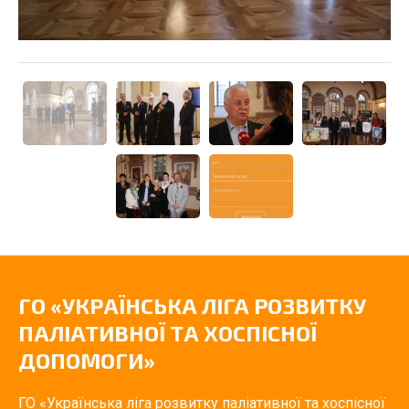
ГО «УКРАЇНСЬКА ЛІГА РОЗВИТКУ
ПАЛІАТИВНОЇ ТА ХОСПІСНОЇ
ДОПОМОГИ»
ГО «Українська ліга розвитку паліативної та хоспісної