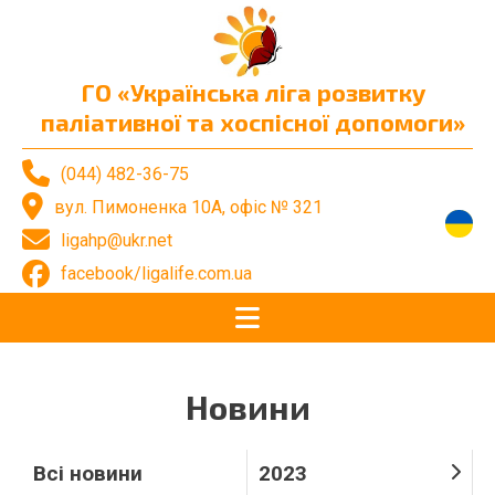
ГО «Українська ліга розвитку
паліативної та хоспісної допомоги»
(044) 482-36-75
вул. Пимоненка 10А, офіс № 321
ligahp@ukr.net
facebook/ligalife.com.ua
Новини
Всі новини
2023