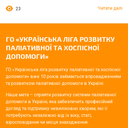
Читати далі
23
ГО «УКРАЇНСЬКА ЛІГА РОЗВИТКУ
ПАЛІАТИВНОЇ ТА ХОСПІСНОЇ
ДОПОМОГИ»
ГО «Українська ліга розвитку паліативної та хоспісної
допомоги» вже 10 років займається впровадженням
та розвитком паліативної допомоги в Україні.
Наша мета – сприяти розвитку системи паліативної
допомоги в Україні, яка забезпечить професійний
догляд та підтримку невиліковно хворим, які її
потребують незалежно від їх віку, статі,
віросповідання чи місця знаходження.