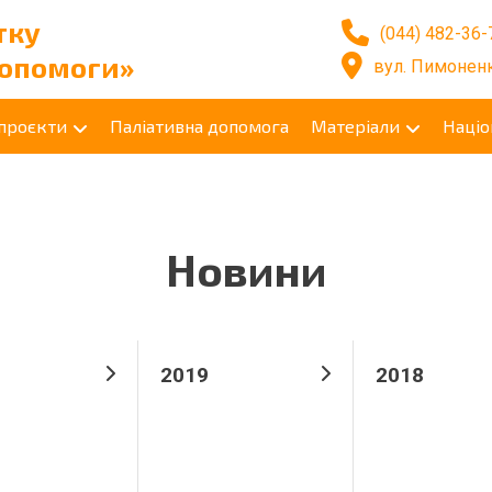
тку
(044) 482-36-
допомоги»
вул. Пимоненк
 проєкти
Паліативна допомога
Матеріали
Націо
Новини
2019
2018