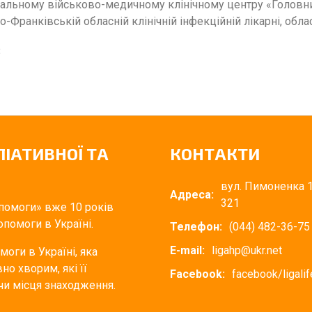
альному військово-медичному клінічному центру «Головний
но-Франківській обласній клінічній інфекційній лікарні, обл
3
ЛІАТИВНОЇ ТА
КОНТАКТИ
вул. Пимоненка 1
Адреса:
321
опомоги» вже 10 років
помоги в Україні.
Телефон:
(044) 482-36-75
E-mail:
ligahp@ukr.net
оги в Україні, яка
о хворим, які її
Facebook:
facebook/ligali
 чи місця знаходження.