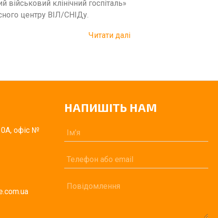
 військовий клінічний госпіталь»
асного центру ВІЛ/СНІДу.
Читати далі
НАПИШІТЬ НАМ
0А, офіс №
fe.com.ua