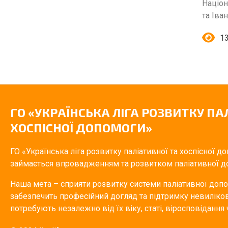
Націон
та Іва
1
ГО «УКРАЇНСЬКА ЛІГА РОЗВИТКУ ПА
ХОСПІСНОЇ ДОПОМОГИ»
ГО «Українська ліга розвитку паліативної та хоспісної д
займається впровадженням та розвитком паліативної до
Наша мета – сприяти розвитку системи паліативної допом
забезпечить професійний догляд та підтримку невиліковн
потребують незалежно від їх віку, статі, віросповідання