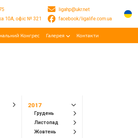
75
ligahp@ukr.net
а 10А, офіс № 321
facebook/ligalife.com.ua
нальний Конгрес
Галерея
Контакти
2017
Грудень
Листопад
Жовтень