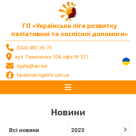
ГО «Українська ліга розвитку
паліативної та хоспісної допомоги»
(044) 482-36-75
вул. Пимоненка 10А, офіс № 321
ligahp@ukr.net
facebook/ligalife.com.ua
Новини
Всі новини
2023