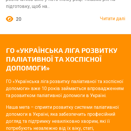
підготовку, щоб на...
Читати далі
20
ГО «УКРАЇНСЬКА ЛІГА РОЗВИТКУ
ПАЛІАТИВНОЇ ТА ХОСПІСНОЇ
ДОПОМОГИ»
ГО «Українська ліга розвитку паліативної та хоспісної
допомоги» вже 10 років займається впровадженням
та розвитком паліативної допомоги в Україні.
Наша мета – сприяти розвитку системи паліативної
допомоги в Україні, яка забезпечить професійний
догляд та підтримку невиліковно хворим, які її
потребують незалежно від їх віку, статі,