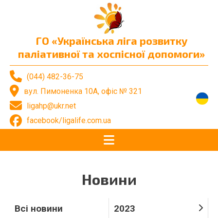
ГО «Українська ліга розвитку
паліативної та хоспісної допомоги»
(044) 482-36-75
вул. Пимоненка 10А, офіс № 321
ligahp@ukr.net
facebook/ligalife.com.ua
Новини
Всі новини
2023