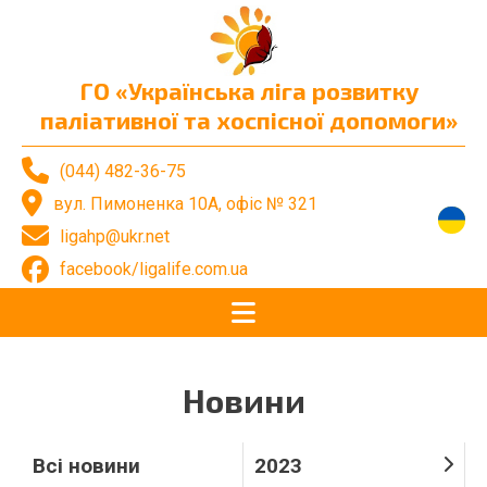
ГО «Українська ліга розвитку
паліативної та хоспісної допомоги»
(044) 482-36-75
вул. Пимоненка 10А, офіс № 321
ligahp@ukr.net
facebook/ligalife.com.ua
Новини
Всі новини
2023