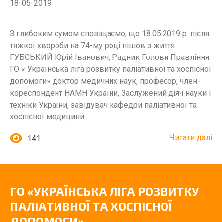
18-05-2019
З глибоким сумом сповіщаємо, що 18.05.2019 р. після
тяжкої хвороби на 74-му році пішов з життя
ГУБСЬКИЙ Юрій Іванович, Радник Голови Правління
ГО « Українська ліга розвитку паліативної та хоспісної
допомоги» доктор медичних наук, професор, член-
кореспондент НАМН України, Заслужений діяч науки і
техніки України, завідувач кафедри паліативної та
хоспісної медицини...
Читати далі
141
ГО «УКРАЇНСЬКА ЛІГА РОЗВИТКУ
ПАЛІАТИВНОЇ ТА ХОСПІСНОЇ
ДОПОМОГИ»